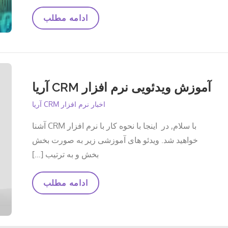
مدیریت
ادامه مطلب
شرکت
و
مدیریت
فروش
با
نرم
افزار
آموزش ویدئویی نرم افزار CRM آریا
Crm
اخبار نرم افزار CRM آریا
با سلام, در اینجا با نحوه کار با نرم افزار CRM آشنا
خواهید شد. ویدئو های آموزشی زیر به صورت بخش
بخش و به ترتیب […]
آموزش
ادامه مطلب
ویدئویی
نرم
افزار
CRM
آریا