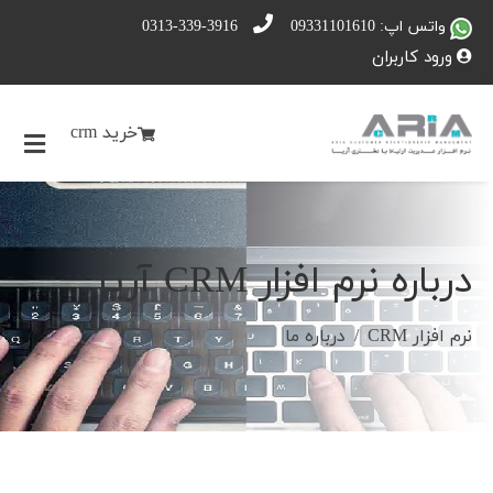
واتس اپ: 09331101610
0313-339-3916
ورود کاربران
خرید crm
درباره نرم افزار CRM آریا
نرم افزار CRM
درباره ما