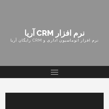
Ski
t
conten
نرم افزار CRM آریا
نرم افزار اتوماسیون اداری و CRM رایگان آریا