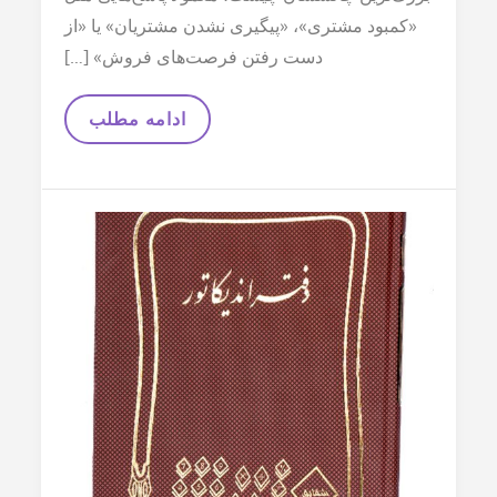
«کمبود مشتری»، «پیگیری نشدن مشتریان» یا «از
دست رفتن فرصت‌های فروش» […]
چگونه
ادامه مطلب
با
CRM
فروش
خود
را
3
برابر
کنیم؟