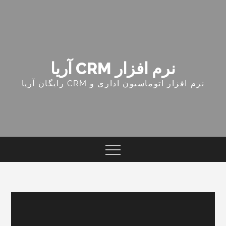
Ski
t
conten
نرم افزار CRM آریا
نرم افزار اتوماسیون اداری و CRM رایگان آریا