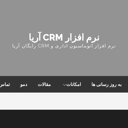
نرم افزار CRM آریا
نرم افزار اتوماسیون اداری و CRM رایگان آریا
به روز رسانی ها
امکانات
مقالات
دمو
تماس