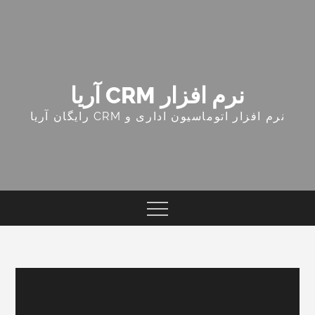
Ski
t
conten
نرم افزار CRM آریا
نرم افزار اتوماسیون اداری و CRM رایگان آریا