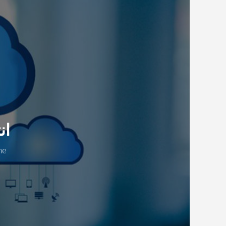
انتش
me