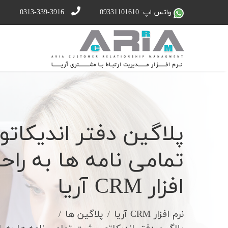
واتس اپ: 09331101610
0313-339-3916
پلاگین دفتر اندیکاتو
تمامی نامه ها به راح
افزار CRM آریا
نرم افزار CRM آریا
پلاگین ها