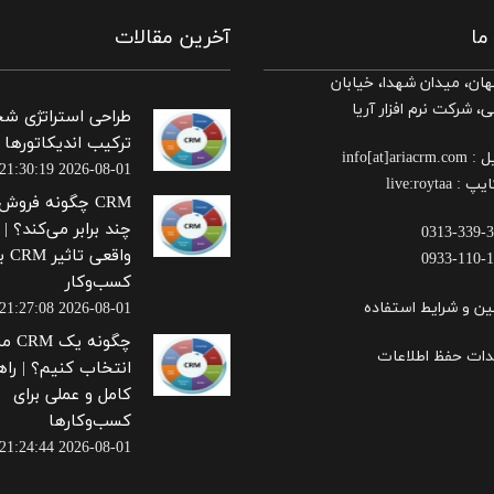
 ما
آخرین مقالات
ان، میدان شهدا، خیابان
، شرکت نرم افزار آریا
طراحی استراتژی ش
ترکیب اندیکاتورها
ل :
info[at]ariacrm.com
2026-08-01 21:30:19
ایپ :
live:roytaa
CRM چگونه فروش
چند برابر می‌کند؟ |
0313-339-
واقعی
0933-110-
کسب‌وکار
ین و شرایط استفاده
2026-08-01 21:27:08
چگونه 
دات حفظ اطلاعات
انتخاب کنیم؟ | راه
کامل و عملی برای
کسب‌وکارها
2026-08-01 21:24:44