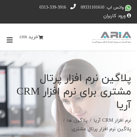
واتس اپ: 09331101610
0313-339-3916
ورود کاربران
خرید crm
پلاگین نرم افزار پرتال
مشتری برای نرم افزار CRM
آریا
نرم افزار CRM آریا
پلاگین ها
پلاگین نرم افزار پرتال مشتری