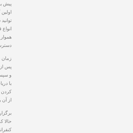
پیش ‌ب
اولین 
توانید
انواع 
هموار 
دسترسی
زمان‌ 
پس از 
و سپس 
با دری
کردن ز
از آن ر
برگزا
حالا ک
کنفران