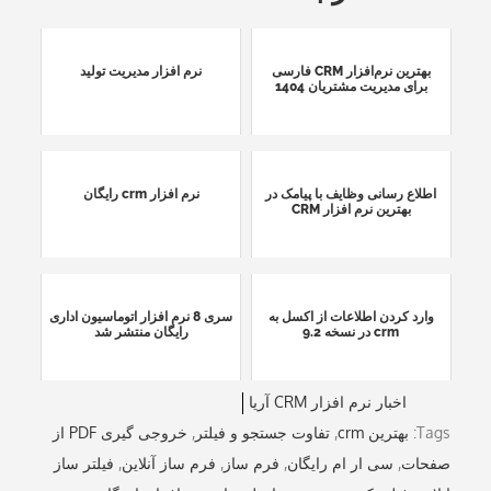
بهترین نرم‌افزار CRM فارسی
نرم افزار مدیریت تولید
برای مدیریت مشتریان 1404
اطلاع رسانی وظایف با پیامک در
نرم افزار crm رایگان
بهترین نرم افزار CRM
وارد کردن اطلاعات از اکسل به
سری 8 نرم افزار اتوماسیون اداری
crm در نسخه 9.2
رایگان منتشر شد
اخبار نرم افزار CRM آریا
Tags:
بهترین crm
,
تفاوت جستجو و فیلتر
,
خروجی گیری PDF از
صفحات
,
سی ار ام رایگان
,
فرم ساز
,
فرم ساز آنلاین
,
فیلتر ساز