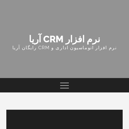
Ski
t
conten
نرم افزار CRM آریا
نرم افزار اتوماسیون اداری و CRM رایگان آریا